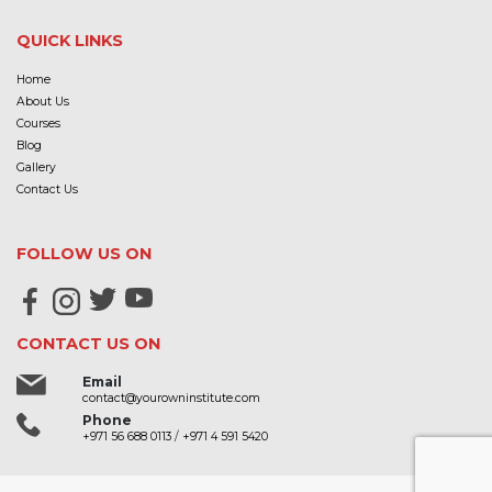
QUICK LINKS
Home
About Us
Courses
Blog
Gallery
Contact Us
FOLLOW US ON
CONTACT US ON
Email
contact@yourowninstitute.com
Phone
+971 56 688 0113
/
+971 4 591 5420