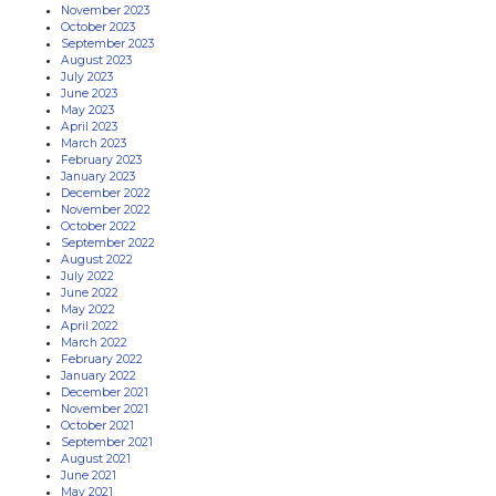
November 2023
October 2023
September 2023
August 2023
July 2023
June 2023
May 2023
April 2023
March 2023
February 2023
January 2023
December 2022
November 2022
October 2022
September 2022
August 2022
July 2022
June 2022
May 2022
April 2022
March 2022
February 2022
January 2022
December 2021
November 2021
October 2021
September 2021
August 2021
June 2021
May 2021