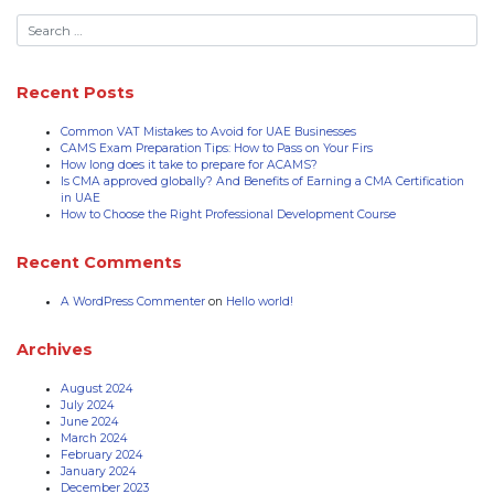
Recent Posts
Common VAT Mistakes to Avoid for UAE Businesses
CAMS Exam Preparation Tips: How to Pass on Your Firs
How long does it take to prepare for ACAMS?
Is CMA approved globally? And Benefits of Earning a CMA Certification
in UAE
How to Choose the Right Professional Development Course
Recent Comments
A WordPress Commenter
on
Hello world!
Archives
August 2024
July 2024
June 2024
March 2024
February 2024
January 2024
December 2023