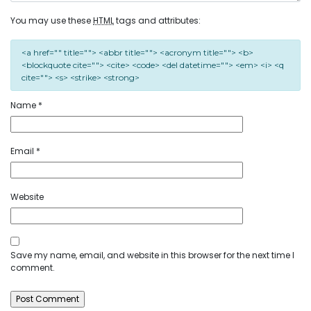
You may use these
HTML
tags and attributes:
<a href="" title=""> <abbr title=""> <acronym title=""> <b>
<blockquote cite=""> <cite> <code> <del datetime=""> <em> <i> <q
cite=""> <s> <strike> <strong>
Name
*
Email
*
Website
Save my name, email, and website in this browser for the next time I
comment.