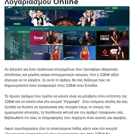
Λογαριασμού Online
Αν ψάχνετε για έναν πράκτορα στοιχημάτων που προσφέρει εξαιρετικές
αποδόσεις και μεγάλη γκάμα στοιχηματικών αγορών, τότε η 22Bet αξίζει
σίγουρα να το ελέγξετε. Σε αυτό το άρθρο, θα σας δείξουμε πώς να
δημιουργήσετε έναν λογαριασμό στην 22Bet στην Ελλάδα.
Το πρώτο πράγμα που πρέπει να κάνετε είναι να μεταβείτε στον ιστότοπο της
22Bet και να κάνετε κλικ στο κουμπί “Εγγραφή”. Στην επόμενη σελίδα, θα σας
ζητηθεί να δώσετε τα προσωπικά σας στοιχεία όπως το όνομα, την
ημερομηνία γέννησης, τη διεύθυνση email και τον αριθμό τηλεφώνου σας.
Βεβαιωθείτε ότι όλες οι πληροφορίες που παρέχετε είναι σωστές και ακριβείς.
Αφού συμπληρώσετε όλα τα απαιτούμενα πεδία, κάντε κλικ στο κουμπί
“Δημιουργία λογαριασμού” και ο λογαριασμός σας στην 22Bet θα