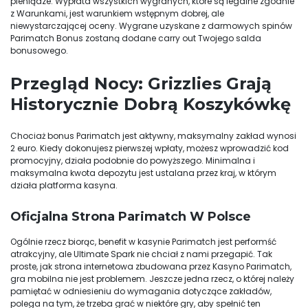
pieniądze. Wypłata wszystkich wygranych, które są legalne zgodnie
z Warunkami, jest warunkiem wstępnym dobrej, ale
niewystarczającej oceny. Wygrane uzyskane z darmowych spinów
Parimatch Bonus zostaną dodane carry out Twojego salda
bonusowego.
Przegląd Nocy: Grizzlies Grają
Historycznie Dobrą Koszykówkę
Chociaż bonus Parimatch jest aktywny, maksymalny zakład wynosi
2 euro. Kiedy dokonujesz pierwszej wpłaty, możesz wprowadzić kod
promocyjny, działa podobnie do powyższego. Minimalna i
maksymalna kwota depozytu jest ustalana przez kraj, w którym
działa platforma kasyna.
Oficjalna Strona Parimatch W Polsce
Ogólnie rzecz biorąc, benefit w kasynie Parimatch jest performść
atrakcyjny, ale Ultimate Spark nie chciał z nami przegapić. Tak
proste, jak strona internetowa zbudowana przez Kasyno Parimatch,
gra mobilna nie jest problemem. Jeszcze jedna rzecz, o której należy
pamiętać w odniesieniu do wymagania dotyczące zakładów,
polega na tym, że trzeba grać w niektóre gry, aby spełnić ten