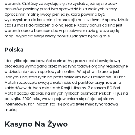
warunek. Ci, którzy zdecydują się skorzystać z jednej z reload-
bonusów, powinny przed tym sprawdzić kilka ważnych rzeczy.
Oprócz minimalnej kwoty pieniędzy, która powinna być
wykorzystana do konkretnej transakcji, musisz również sprawdzić, ile
czasu masz do roszczenia o najeździe. Każdy bonus casino jest
warunek obrotu bonusem, bo w przeciwnym razie gracze będą
mogli wypłacić swoje kwoty bonusu, jak tylko będą ją mieli.
Polska
Identyfikacja osobowości parimathy gracza jest obowiązkową
procedurą wymaganą przez międzynarodowe organy regulacyjne
w dziedzinie kasyn sportowych i online. W tej chwili biuro to jest
jednym z najstarszych na postsowieckim rynku zakładów. BC Pari
Match rozpoczęło swoją działalność od punktów przyjmowania
zakładów w dużych miastach Rosji i Ukrainy. Z czasem BC Pari
Match zaczął działać na innych rynkach bukmacherskich ? I już na
początku 2000 roku, wraz z pojawieniem się oficjalnej strony
internetowej, Pari-Match stał się prawdziwie międzynarodową
marką.
Kasyno Na Żywo