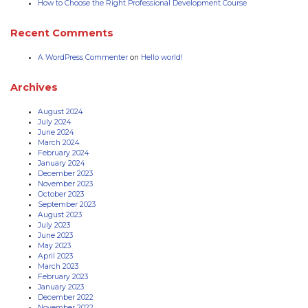
How to Choose the Right Professional Development Course
Recent Comments
A WordPress Commenter
on
Hello world!
Archives
August 2024
July 2024
June 2024
March 2024
February 2024
January 2024
December 2023
November 2023
October 2023
September 2023
August 2023
July 2023
June 2023
May 2023
April 2023
March 2023
February 2023
January 2023
December 2022
November 2022