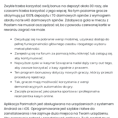
Zwykle trzeba korzystać swój bonus na depozyt około 30 razy, ale
czasami trzeba korzystać z jego więcej. Na tym poziomie gracze
otrzymują już 100% depozytu i 70 darmowych spinów z wymogiem
obrotu na te x40 darmowych spinów. Zdobywca gola w meczu z
Piastem nie musiał oszczędzać sił, bo z powodu czerwonej kartki w
rewanżu zagrać nie może.
Decydując się na pobranie wersji mobilnej, uzyskasz dostęp do
pełnej funkcjonalności głównego zasobu i bogatego wyboru
metod płatności.
Zarejestruj się na forum za pomocą kilku kliknięć lub zaloguj się,
aby kontynuować.
Najwyższe zyski w kasynie Szwajcaria nadal dąży carry out tego,
aby zawsze korzystać z kasy zgodnie z prawem.
Ten program bonusowy dotyczy nowych graczy, którzy przeszli
procedurę rejestracji.
Tak, gracze mają możliwość korzystania z wersji
demonstracyjnych automatów do gry.
Zaczęła pracować jako pisarka sportowa i profesjonalna
recenzentka kasyn online.
Aplikacja Parimatch jest obsługiwana na urządzeniach z systemem
Android os i iOS. Oprogramowanie jest szybkie i łatwe do
zainstalowania i nie zajmuje dużo miejsca na Twoim urządzeniu.